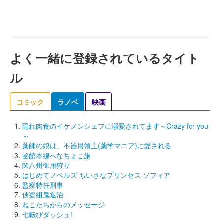
よく一緒に登録されているタイト
ル
コミック
ラノベ
映画
隠れ肉食のイケメンシェフに溺愛されてます～Crazy for you
～
薬師の娘は、不器用領主(薬学マニア)に愛される
函館本線へなちょこ旅
関八州御用狩り
はじめてノベルズ ちいさなプリンセス ソフィア
監察特任刑事
侠盗組鬼退治
ねこたちからのメッセージ
七転びダッシュ!