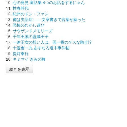
心の発見 童話集 4つのお話をするにゃん
性春時代
紀州のドン・ファン
俺は失語症―― 文章書きで言葉が蘇った
恐怖のむかし遊び
サウザンドメモリーズ
千年王国の盗賊王子
一途王女の想い人は、国一番のゲスな騎士!?
十返舎一九 あすなろ道中事件帖
提灯奉行
キミマイ きみの舞
続きを表示