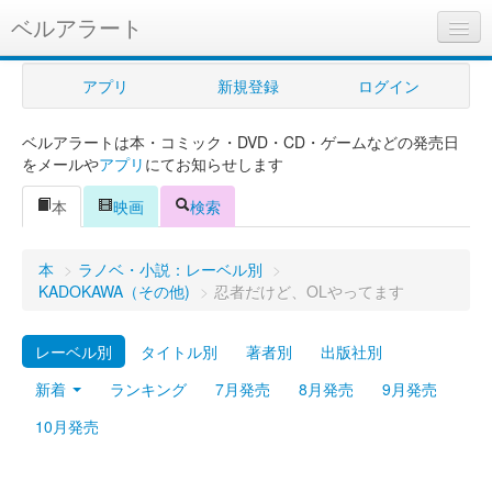
ベルアラート
ベルアラートとは
アプリ
新規登録
ログイン
ヘルプ
ベルアラートは本・コミック・DVD・CD・ゲームなどの発売日
新規登録
をメールや
アプリ
にてお知らせします
ログイン
本
映画
検索
Myカレンダー
本
>
ラノベ・小説：レーベル別
>
購入管理
KADOKAWA（その他)
>
忍者だけど、OLやってます
Myシェルフ
レーベル別
タイトル別
著者別
出版社別
プレミアム
新着
ランキング
7月発売
8月発売
9月発売
10月発売