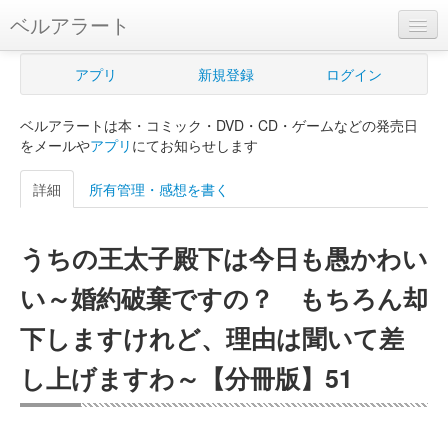
ベルアラート
ベルアラートとは
アプリ
新規登録
ログイン
ヘルプ
ベルアラートは本・コミック・DVD・CD・ゲームなどの発売日
新規登録
をメールや
アプリ
にてお知らせします
ログイン
詳細
所有管理・感想を書く
Myカレンダー
うちの王太子殿下は今日も愚かわい
購入管理
い～婚約破棄ですの？ もちろん却
Myシェルフ
下しますけれど、理由は聞いて差
プレミアム
し上げますわ～【分冊版】51