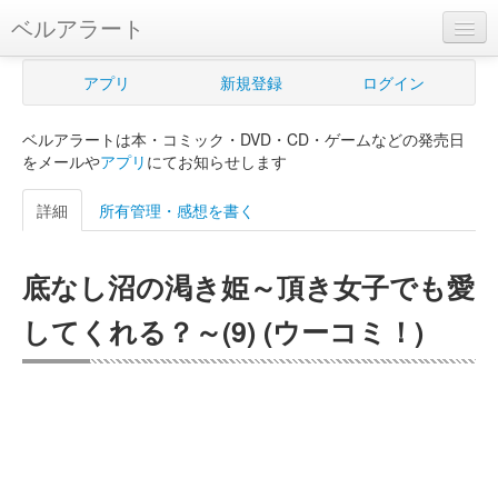
ベルアラート
ベルアラートとは
アプリ
新規登録
ログイン
ヘルプ
ベルアラートは本・コミック・DVD・CD・ゲームなどの発売日
新規登録
をメールや
アプリ
にてお知らせします
ログイン
詳細
所有管理・感想を書く
Myカレンダー
底なし沼の渇き姫～頂き女子でも愛
購入管理
してくれる？～(9) (ウーコミ！)
Myシェルフ
プレミアム