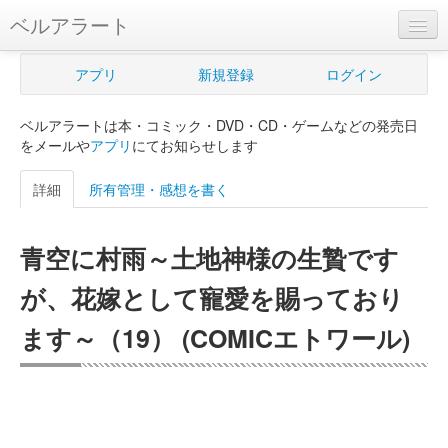
ベルアラート
ベルアラートとは
アプリ
新規登録
ログイン
ヘルプ
ベルアラートは本・コミック・DVD・CD・ゲームなどの発売日
新規登録
をメールや
アプリ
にてお知らせします
ログイン
詳細
所有管理・感想を書く
Myカレンダー
青空に村雨～土地神様の生贄です
購入管理
が、花嫁として寵愛を賜っており
Myシェルフ
ます～（19） (COMICエトワール)
プレミアム