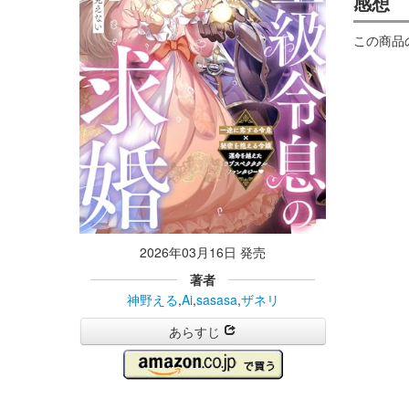
感想
この商品
2026年03月16日 発売
著者
神野える
,
Ai
,
sasasa
,
ザネリ
あらすじ