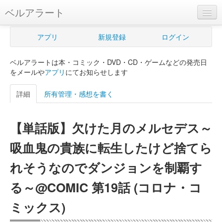
ベルアラート
ベルアラートとは
アプリ
新規登録
ログイン
ヘルプ
ベルアラートは本・コミック・DVD・CD・ゲームなどの発売日
新規登録
をメールや
アプリ
にてお知らせします
ログイン
詳細
所有管理・感想を書く
Myカレンダー
【単話版】欠けた月のメルセデス～
購入管理
吸血鬼の貴族に転生したけど捨てら
Myシェルフ
れそうなのでダンジョンを制覇す
プレミアム
る～@COMIC 第19話 (コロナ・コ
ミックス)