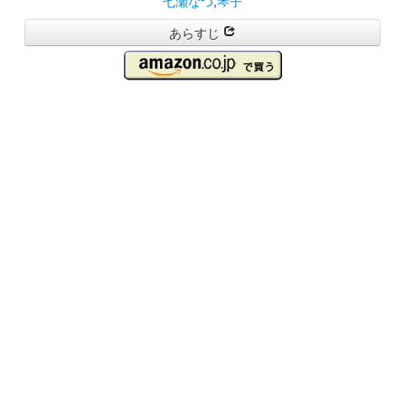
七瀬なつ
,
琴子
あらすじ