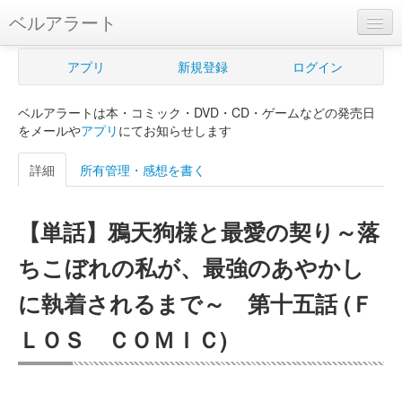
ベルアラート
ベルアラートとは
アプリ
新規登録
ログイン
ヘルプ
ベルアラートは本・コミック・DVD・CD・ゲームなどの発売日
新規登録
をメールや
アプリ
にてお知らせします
ログイン
詳細
所有管理・感想を書く
Myカレンダー
【単話】鴉天狗様と最愛の契り～落
購入管理
ちこぼれの私が、最強のあやかし
Myシェルフ
に執着されるまで～ 第十五話 (Ｆ
プレミアム
ＬＯＳ ＣＯＭＩＣ)