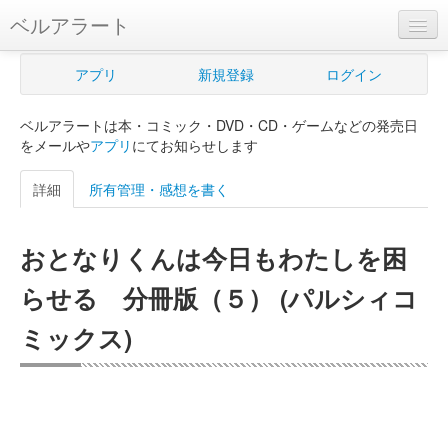
ベルアラート
ベルアラートとは
アプリ
新規登録
ログイン
ヘルプ
ベルアラートは本・コミック・DVD・CD・ゲームなどの発売日
新規登録
をメールや
アプリ
にてお知らせします
ログイン
詳細
所有管理・感想を書く
Myカレンダー
おとなりくんは今日もわたしを困
購入管理
らせる 分冊版（５） (パルシィコ
Myシェルフ
ミックス)
プレミアム