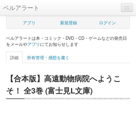
ベルアラート
ベルアラートとは
アプリ
新規登録
ログイン
ヘルプ
ベルアラートは本・コミック・DVD・CD・ゲームなどの発売日
新規登録
をメールや
アプリ
にてお知らせします
ログイン
詳細
所有管理・感想を書く
Myカレンダー
【合本版】高遠動物病院へようこ
購入管理
そ！ 全3巻 (富士見L文庫)
Myシェルフ
プレミアム