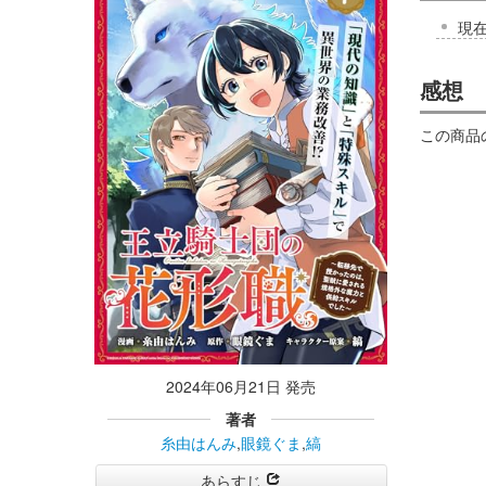
現
感想
この商品
2024年06月21日 発売
著者
糸由はんみ
,
眼鏡ぐま
,
縞
あらすじ