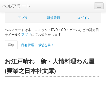
ベルアラート
ベルアラートとは
アプリ
新規登録
ログイン
ヘルプ
ベルアラートは本・コミック・DVD・CD・ゲームなどの発売日
新規登録
をメールや
アプリ
にてお知らせします
ログイン
詳細
所有管理・感想を書く
Myカレンダー
お江戸晴れ 新・人情料理わん屋
購入管理
(実業之日本社文庫)
Myシェルフ
プレミアム