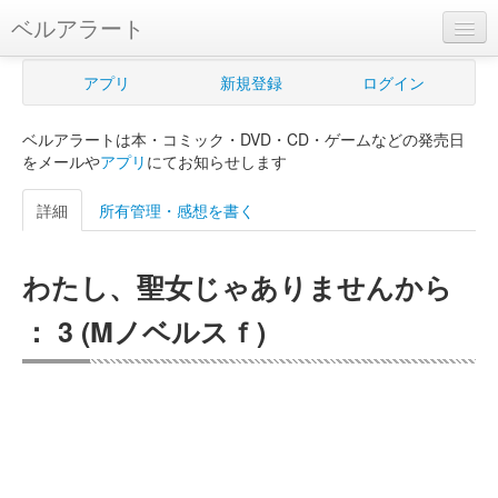
ベルアラート
ベルアラートとは
アプリ
新規登録
ログイン
ヘルプ
ベルアラートは本・コミック・DVD・CD・ゲームなどの発売日
新規登録
をメールや
アプリ
にてお知らせします
ログイン
詳細
所有管理・感想を書く
Myカレンダー
わたし、聖女じゃありませんから
購入管理
： 3 (Mノベルスｆ)
Myシェルフ
プレミアム