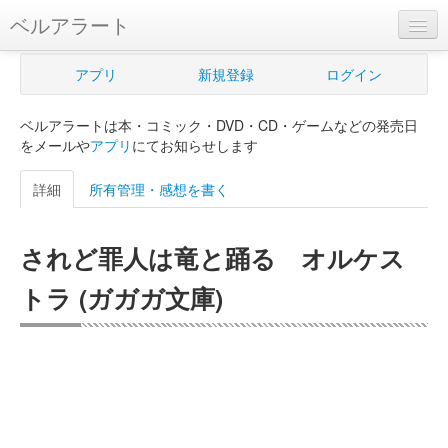
ベルアラート
ベルアラートとは
アプリ
新規登録
ログイン
ヘルプ
ベルアラートは本・コミック・DVD・CD・ゲームなどの発売日
新規登録
をメールや
アプリ
にてお知らせします
ログイン
詳細
所有管理・感想を書く
Myカレンダー
されど罪人は竜と踊る オルケス
購入管理
トラ (ガガガ文庫)
Myシェルフ
プレミアム