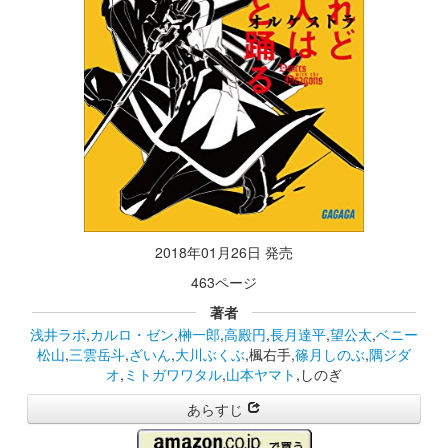
2018年01月26日 発売
463ページ
著者
浅井ラボ
,
カルロ・ゼン
,
榊一郎
,
高殿円
,
長月達平
,
望公太
,
ベニー
松山
,
三雲岳斗
,
ざいん
,
大川ぶくぶ
,楓右手,
篠月しのぶ
,
隅ジダ
オ
,
ミトガワワタル
,
山本ヤマト
,しのぎ
あらすじ