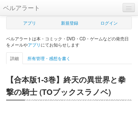
ベルアラート
ベルアラートとは
アプリ
新規登録
ログイン
ヘルプ
ベルアラートは本・コミック・DVD・CD・ゲームなどの発売日
新規登録
をメールや
アプリ
にてお知らせします
ログイン
詳細
所有管理・感想を書く
Myカレンダー
【合本版1-3巻】終天の異世界と拳
購入管理
撃の騎士 (TOブックスラノベ)
Myシェルフ
プレミアム