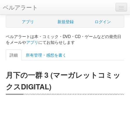
ベルアラート
ベルアラートとは
アプリ
新規登録
ログイン
ヘルプ
ベルアラートは本・コミック・DVD・CD・ゲームなどの発売日
新規登録
をメールや
アプリ
にてお知らせします
ログイン
詳細
所有管理・感想を書く
Myカレンダー
月下の一群 3 (マーガレットコミッ
購入管理
クスDIGITAL)
Myシェルフ
プレミアム