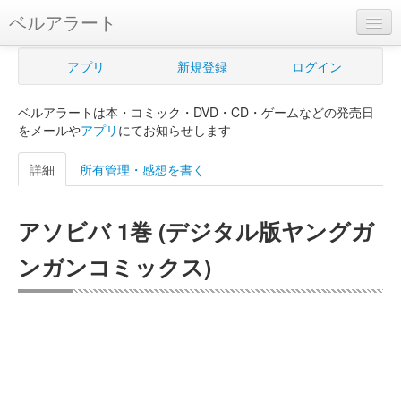
ベルアラート
ベルアラートとは
アプリ
新規登録
ログイン
ヘルプ
ベルアラートは本・コミック・DVD・CD・ゲームなどの発売日
新規登録
をメールや
アプリ
にてお知らせします
ログイン
詳細
所有管理・感想を書く
Myカレンダー
アソビバ 1巻 (デジタル版ヤングガ
購入管理
ンガンコミックス)
Myシェルフ
プレミアム