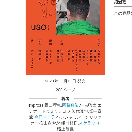
感想
この商品
2021年11月11日 発売
226ページ
著者
rnpress,野口理恵,
岡藤真依
,年吉聡太,エ
レナ・トゥタッチコワ,矢代真也,畑中章
宏,
今日マチ子
,ベンジャミン・クリッツ
ァー,石山さやか,鎌田裕樹,
スケラッコ
,
磯上竜也