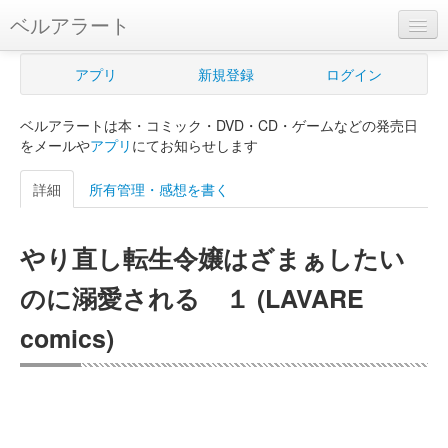
ベルアラート
ベルアラートとは
アプリ
新規登録
ログイン
ヘルプ
ベルアラートは本・コミック・DVD・CD・ゲームなどの発売日
新規登録
をメールや
アプリ
にてお知らせします
ログイン
詳細
所有管理・感想を書く
Myカレンダー
やり直し転生令嬢はざまぁしたい
購入管理
のに溺愛される １ (LAVARE
Myシェルフ
comics)
プレミアム