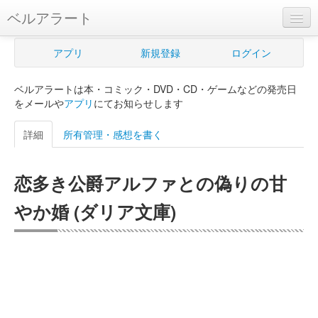
ベルアラート
ベルアラートとは
アプリ
新規登録
ログイン
ヘルプ
ベルアラートは本・コミック・DVD・CD・ゲームなどの発売日
新規登録
をメールや
アプリ
にてお知らせします
ログイン
詳細
所有管理・感想を書く
Myカレンダー
恋多き公爵アルファとの偽りの甘
購入管理
やか婚 (ダリア文庫)
Myシェルフ
プレミアム