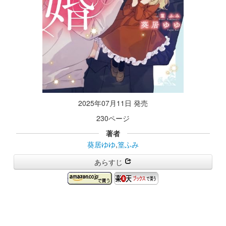
2025年07月11日 発売
230ページ
著者
葵居ゆゆ
,
篁ふみ
あらすじ