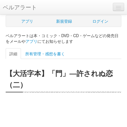
ベルアラート
ベルアラートとは
アプリ
新規登録
ログイン
ヘルプ
ベルアラートは本・コミック・DVD・CD・ゲームなどの発売日
新規登録
をメールや
アプリ
にてお知らせします
ログイン
詳細
所有管理・感想を書く
Myカレンダー
【大活字本】「門」―許されぬ恋
購入管理
（二）
Myシェルフ
プレミアム