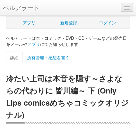
ベルアラート
ベルアラートとは
アプリ
新規登録
ログイン
ヘルプ
ベルアラートは本・コミック・DVD・CD・ゲームなどの発売日
新規登録
をメールや
アプリ
にてお知らせします
ログイン
詳細
所有管理・感想を書く
Myカレンダー
冷たい上司は本音を隠す～さよな
購入管理
らの代わりに 皆川編～ 下 (Only
Myシェルフ
Lips comicsめちゃコミックオリジ
プレミアム
ナル)