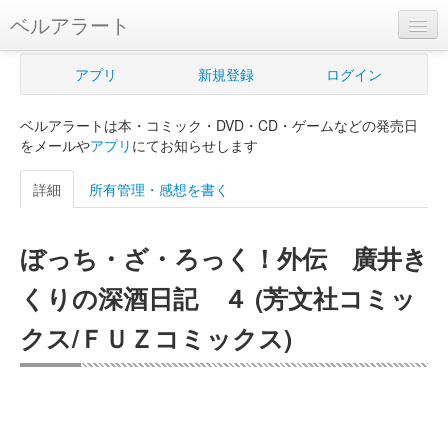
ベルアラート
ベルアラートとは
アプリ
新規登録
ログイン
ヘルプ
ベルアラートは本・コミック・DVD・CD・ゲームなどの発売日
新規登録
をメールや
アプリ
にてお知らせします
ログイン
詳細
所有管理・感想を書く
Myカレンダー
ぼっち・ざ・ろっく！外伝 廣井き
購入管理
くりの深酒日記 ４ (芳文社コミッ
Myシェルフ
クス/ＦＵＺコミックス)
プレミアム