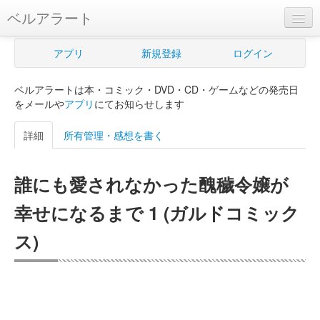
ベルアラート
ベルアラートとは
アプリ
新規登録
ログイン
ヘルプ
ベルアラートは本・コミック・DVD・CD・ゲームなどの発売日
新規登録
をメールや
アプリ
にてお知らせします
ログイン
詳細
所有管理・感想を書く
Myカレンダー
誰にも愛されなかった醜穢令嬢が
購入管理
幸せになるまで 1 (ガルドコミック
Myシェルフ
ス)
プレミアム