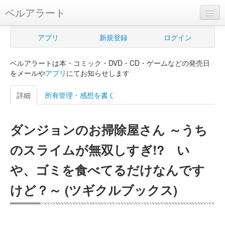
ベルアラート
ベルアラートとは
アプリ
新規登録
ログイン
ヘルプ
ベルアラートは本・コミック・DVD・CD・ゲームなどの発売日
新規登録
をメールや
アプリ
にてお知らせします
ログイン
詳細
所有管理・感想を書く
Myカレンダー
ダンジョンのお掃除屋さん ～うち
購入管理
のスライムが無双しすぎ!? い
Myシェルフ
や、ゴミを食べてるだけなんです
プレミアム
けど？～ (ツギクルブックス)