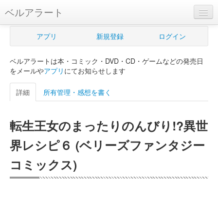
ベルアラート
ベルアラートとは
アプリ
新規登録
ログイン
ヘルプ
ベルアラートは本・コミック・DVD・CD・ゲームなどの発売日
新規登録
をメールや
アプリ
にてお知らせします
ログイン
詳細
所有管理・感想を書く
Myカレンダー
転生王女のまったりのんびり!?異世
購入管理
界レシピ６ (ベリーズファンタジー
Myシェルフ
コミックス)
プレミアム