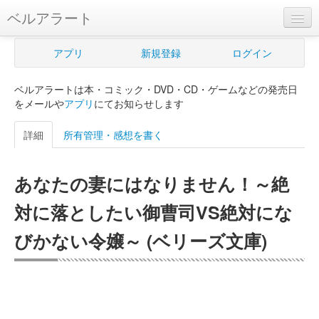
ベルアラート
ベルアラートとは
アプリ
新規登録
ログイン
ヘルプ
ベルアラートは本・コミック・DVD・CD・ゲームなどの発売日
新規登録
をメールや
アプリ
にてお知らせします
ログイン
詳細
所有管理・感想を書く
Myカレンダー
あなたの妻にはなりません！～絶
購入管理
対に落としたい御曹司VS絶対にな
Myシェルフ
びかない令嬢～ (ベリーズ文庫)
プレミアム