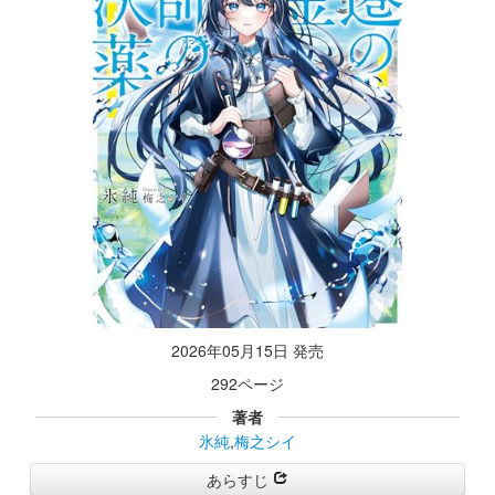
2026年05月15日 発売
292ページ
著者
氷純
,
梅之シイ
あらすじ