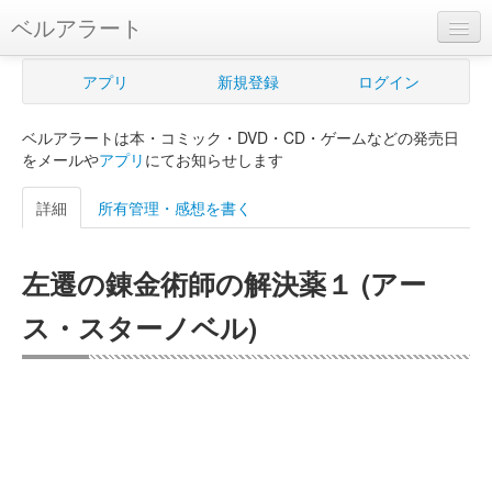
ベルアラート
ベルアラートとは
アプリ
新規登録
ログイン
ヘルプ
ベルアラートは本・コミック・DVD・CD・ゲームなどの発売日
新規登録
をメールや
アプリ
にてお知らせします
ログイン
詳細
所有管理・感想を書く
Myカレンダー
左遷の錬金術師の解決薬１ (アー
購入管理
ス・スターノベル)
Myシェルフ
プレミアム