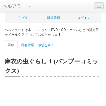
ベルアラート
ベルアラートとは
アプリ
新規登録
ログイン
ヘルプ
ベルアラートは本・コミック・DVD・CD・ゲームなどの発売日
新規登録
をメールや
アプリ
にてお知らせします
ログイン
詳細
所有管理・感想を書く
Myカレンダー
麻衣の虫ぐらし 1 (バンブーコミッ
購入管理
クス)
Myシェルフ
プレミアム