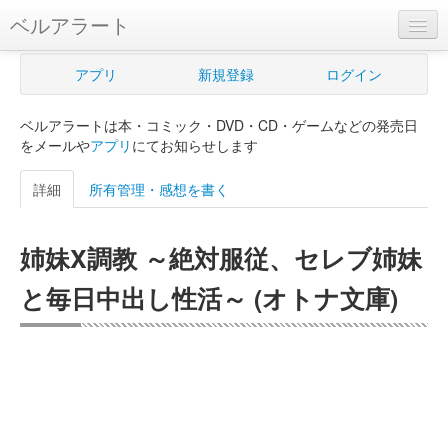
ベルアラート
ベルアラートとは
アプリ
新規登録
ログイン
ヘルプ
ベルアラートは本・コミック・DVD・CD・ゲームなどの発売日
新規登録
をメールや
アプリ
にてお知らせします
ログイン
詳細
所有管理・感想を書く
Myカレンダー
姉妹X調教 ～絶対服従、セレブ姉妹
購入管理
と毎日中出し性活～ (オトナ文庫)
Myシェルフ
プレミアム