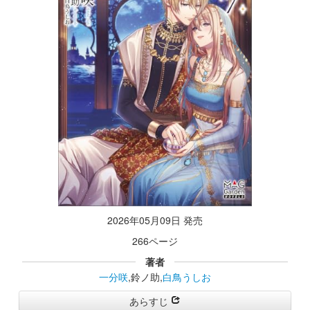
2026年05月09日 発売
266ページ
著者
一分咲
,鈴ノ助,
白鳥うしお
あらすじ