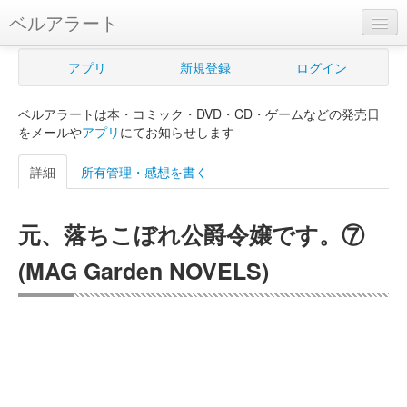
ベルアラート
ベルアラートとは
アプリ
新規登録
ログイン
ヘルプ
ベルアラートは本・コミック・DVD・CD・ゲームなどの発売日
新規登録
をメールや
アプリ
にてお知らせします
ログイン
詳細
所有管理・感想を書く
Myカレンダー
元、落ちこぼれ公爵令嬢です。⑦
購入管理
(MAG Garden NOVELS)
Myシェルフ
プレミアム