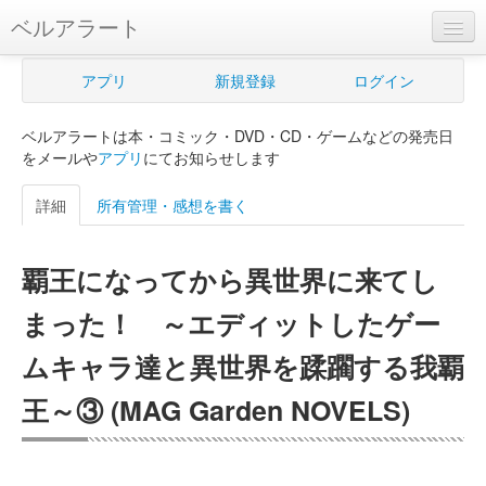
ベルアラート
ベルアラートとは
アプリ
新規登録
ログイン
ヘルプ
ベルアラートは本・コミック・DVD・CD・ゲームなどの発売日
新規登録
をメールや
アプリ
にてお知らせします
ログイン
詳細
所有管理・感想を書く
Myカレンダー
覇王になってから異世界に来てし
購入管理
まった！ ～エディットしたゲー
Myシェルフ
ムキャラ達と異世界を蹂躙する我覇
プレミアム
王～③ (MAG Garden NOVELS)