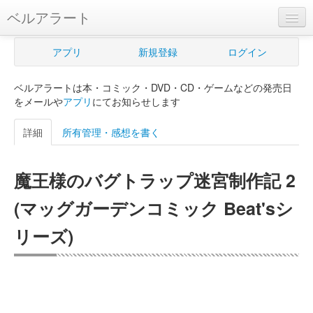
ベルアラート
ベルアラートとは
アプリ
新規登録
ログイン
ヘルプ
ベルアラートは本・コミック・DVD・CD・ゲームなどの発売日
新規登録
をメールや
アプリ
にてお知らせします
ログイン
詳細
所有管理・感想を書く
Myカレンダー
魔王様のバグトラップ迷宮制作記 2
購入管理
(マッグガーデンコミック Beat'sシ
Myシェルフ
リーズ)
プレミアム