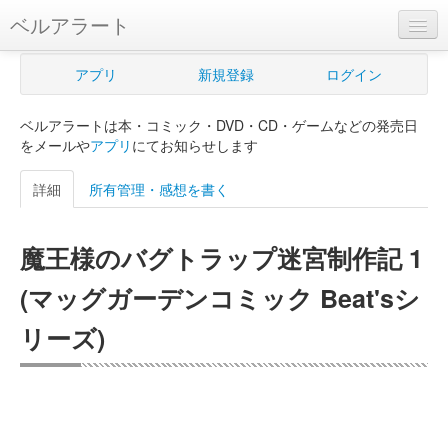
ベルアラート
ベルアラートとは
アプリ
新規登録
ログイン
ヘルプ
ベルアラートは本・コミック・DVD・CD・ゲームなどの発売日
新規登録
をメールや
アプリ
にてお知らせします
ログイン
詳細
所有管理・感想を書く
Myカレンダー
魔王様のバグトラップ迷宮制作記 1
購入管理
(マッグガーデンコミック Beat'sシ
Myシェルフ
リーズ)
プレミアム