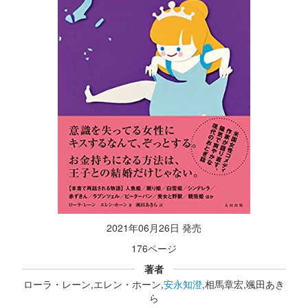
2021年06月26日 発売
176ページ
著者
ローラ・レーン,エレン・ホーン,
安永知澄
,相馬章宏,颯田あき
ら