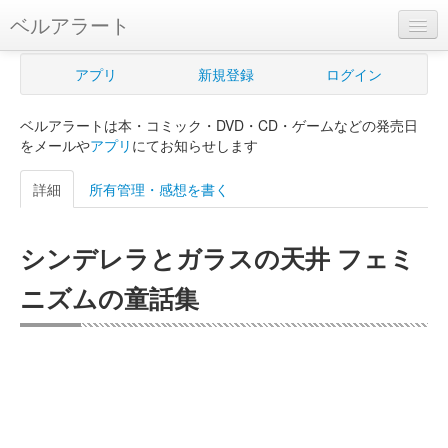
ベルアラート
ベルアラートとは
アプリ
新規登録
ログイン
ヘルプ
ベルアラートは本・コミック・DVD・CD・ゲームなどの発売日
新規登録
をメールや
アプリ
にてお知らせします
ログイン
詳細
所有管理・感想を書く
Myカレンダー
シンデレラとガラスの天井 フェミ
購入管理
ニズムの童話集
Myシェルフ
プレミアム