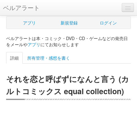
ベルアラート
ベルアラートとは
アプリ
新規登録
ログイン
ヘルプ
ベルアラートは本・コミック・DVD・CD・ゲームなどの発売日
新規登録
をメールや
アプリ
にてお知らせします
ログイン
詳細
所有管理・感想を書く
Myカレンダー
それを恋と呼ばずになんと言う (カ
購入管理
ルトコミックス equal collection)
Myシェルフ
プレミアム