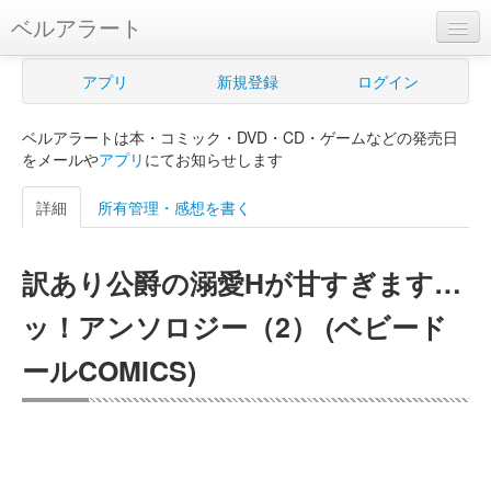
ベルアラート
ベルアラートとは
アプリ
新規登録
ログイン
ヘルプ
ベルアラートは本・コミック・DVD・CD・ゲームなどの発売日
新規登録
をメールや
アプリ
にてお知らせします
ログイン
詳細
所有管理・感想を書く
Myカレンダー
訳あり公爵の溺愛Hが甘すぎます…
購入管理
ッ！アンソロジー（2） (ベビード
Myシェルフ
ールCOMICS)
プレミアム