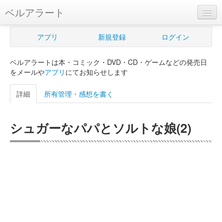
ベルアラート
ベルアラートとは
アプリ
新規登録
ログイン
ヘルプ
ベルアラートは本・コミック・DVD・CD・ゲームなどの発売日
新規登録
をメールや
アプリ
にてお知らせします
ログイン
詳細
所有管理・感想を書く
Myカレンダー
シュガーなパパとソルトな娘(2)
購入管理
Myシェルフ
プレミアム