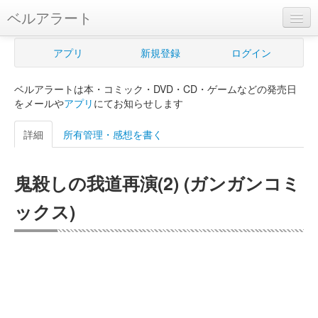
ベルアラート
ベルアラートとは
アプリ
新規登録
ログイン
ヘルプ
ベルアラートは本・コミック・DVD・CD・ゲームなどの発売日
新規登録
をメールや
アプリ
にてお知らせします
ログイン
詳細
所有管理・感想を書く
Myカレンダー
鬼殺しの我道再演(2) (ガンガンコミ
購入管理
ックス)
Myシェルフ
プレミアム