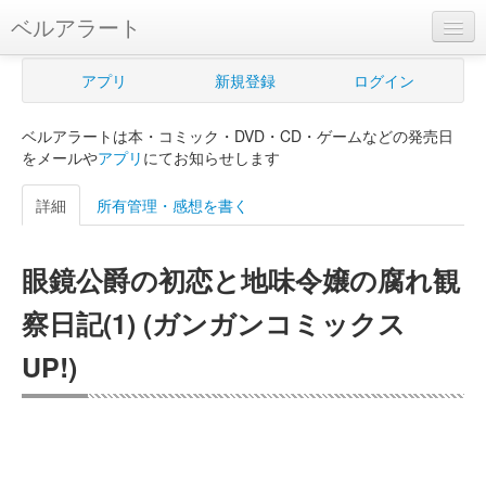
ベルアラート
ベルアラートとは
アプリ
新規登録
ログイン
ヘルプ
ベルアラートは本・コミック・DVD・CD・ゲームなどの発売日
新規登録
をメールや
アプリ
にてお知らせします
ログイン
詳細
所有管理・感想を書く
Myカレンダー
眼鏡公爵の初恋と地味令嬢の腐れ観
購入管理
察日記(1) (ガンガンコミックス
Myシェルフ
UP!)
プレミアム