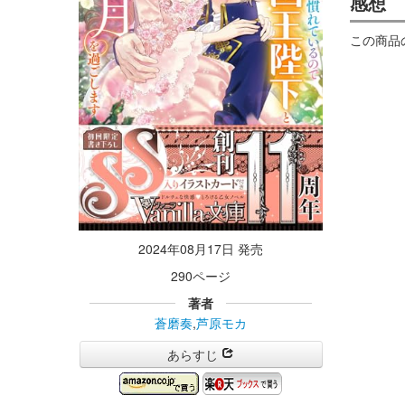
感想
この商品
2024年08月17日 発売
290ページ
著者
蒼磨奏
,
芦原モカ
あらすじ