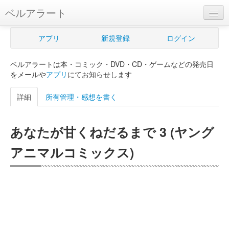
ベルアラート
ベルアラートとは
アプリ
新規登録
ログイン
ヘルプ
ベルアラートは本・コミック・DVD・CD・ゲームなどの発売日
新規登録
をメールや
アプリ
にてお知らせします
ログイン
詳細
所有管理・感想を書く
Myカレンダー
あなたが甘くねだるまで 3 (ヤング
購入管理
アニマルコミックス)
Myシェルフ
プレミアム