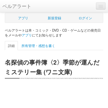
ベルアラート
ベルアラートとは
アプリ
新規登録
ログイン
ヘルプ
ベルアラートは本・コミック・DVD・CD・ゲームなどの発売日
新規登録
をメールや
アプリ
にてお知らせします
ログイン
詳細
所有管理・感想を書く
Myカレンダー
名探偵の事件簿〈2〉季節が運んだ
購入管理
ミステリー集 (ワニ文庫)
Myシェルフ
プレミアム