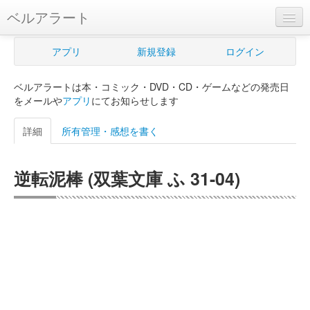
ベルアラート
ベルアラートとは
アプリ
新規登録
ログイン
ヘルプ
ベルアラートは本・コミック・DVD・CD・ゲームなどの発売日
新規登録
をメールや
アプリ
にてお知らせします
ログイン
詳細
所有管理・感想を書く
Myカレンダー
逆転泥棒 (双葉文庫 ふ 31-04)
購入管理
Myシェルフ
プレミアム