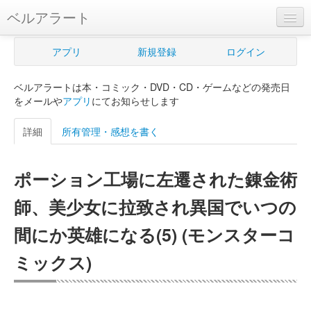
ベルアラート
ベルアラートとは
アプリ
新規登録
ログイン
ヘルプ
ベルアラートは本・コミック・DVD・CD・ゲームなどの発売日
新規登録
をメールや
アプリ
にてお知らせします
ログイン
詳細
所有管理・感想を書く
Myカレンダー
ポーション工場に左遷された錬金術
購入管理
師、美少女に拉致され異国でいつの
Myシェルフ
間にか英雄になる(5) (モンスターコ
プレミアム
ミックス)