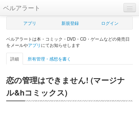
ベルアラート
ベルアラートとは
アプリ
新規登録
ログイン
ヘルプ
ベルアラートは本・コミック・DVD・CD・ゲームなどの発売日
新規登録
をメールや
アプリ
にてお知らせします
ログイン
詳細
所有管理・感想を書く
Myカレンダー
恋の管理はできません! (マージナ
購入管理
ル&hコミックス)
Myシェルフ
プレミアム