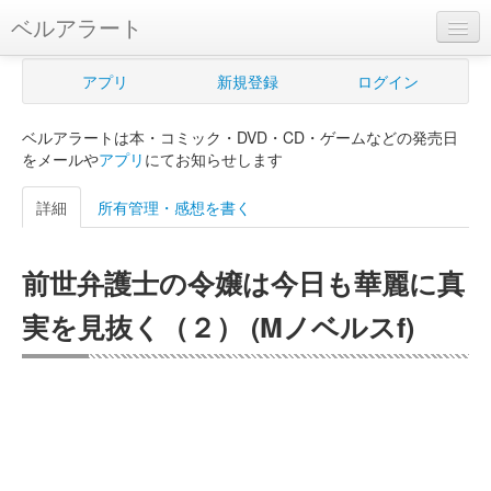
ベルアラート
ベルアラートとは
アプリ
新規登録
ログイン
ヘルプ
ベルアラートは本・コミック・DVD・CD・ゲームなどの発売日
新規登録
をメールや
アプリ
にてお知らせします
ログイン
詳細
所有管理・感想を書く
Myカレンダー
前世弁護士の令嬢は今日も華麗に真
購入管理
実を見抜く（２） (Mノベルスf)
Myシェルフ
プレミアム