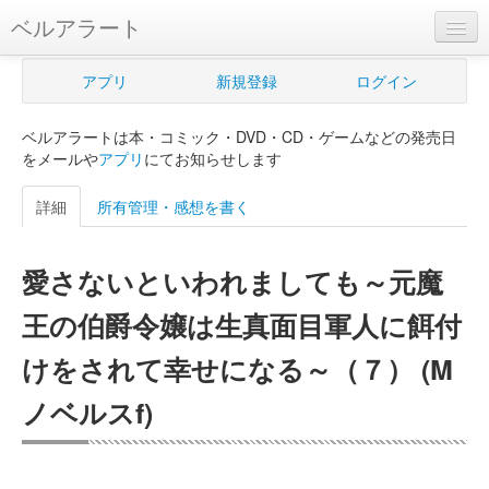
ベルアラート
ベルアラートとは
アプリ
新規登録
ログイン
ヘルプ
ベルアラートは本・コミック・DVD・CD・ゲームなどの発売日
新規登録
をメールや
アプリ
にてお知らせします
ログイン
詳細
所有管理・感想を書く
Myカレンダー
愛さないといわれましても～元魔
購入管理
王の伯爵令嬢は生真面目軍人に餌付
Myシェルフ
けをされて幸せになる～（７） (M
プレミアム
ノベルスf)