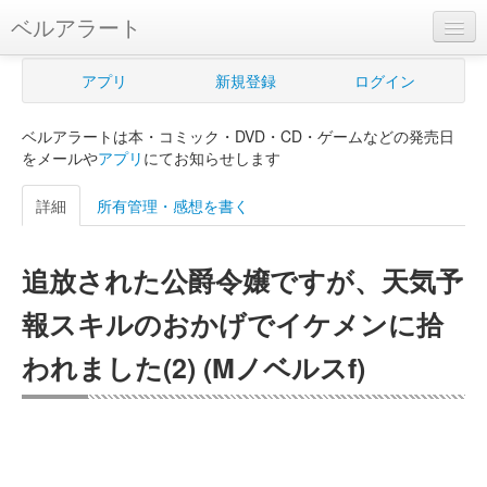
ベルアラート
ベルアラートとは
アプリ
新規登録
ログイン
ヘルプ
ベルアラートは本・コミック・DVD・CD・ゲームなどの発売日
新規登録
をメールや
アプリ
にてお知らせします
ログイン
詳細
所有管理・感想を書く
Myカレンダー
追放された公爵令嬢ですが、天気予
購入管理
報スキルのおかげでイケメンに拾
Myシェルフ
われました(2) (Mノベルスf)
プレミアム