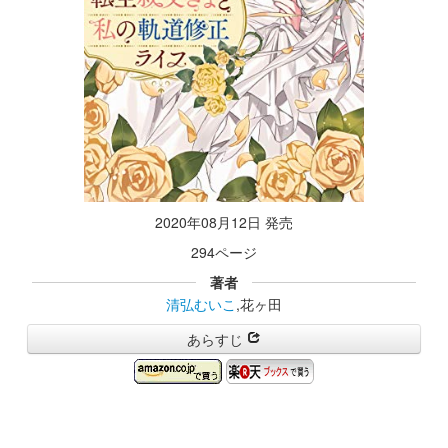
2020年08月12日 発売
294ページ
著者
清弘むいこ
,花ヶ田
あらすじ