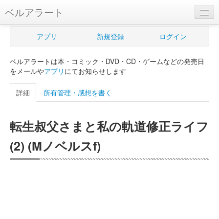
ベルアラート
ベルアラートとは
アプリ
新規登録
ログイン
ヘルプ
ベルアラートは本・コミック・DVD・CD・ゲームなどの発売日
新規登録
をメールや
アプリ
にてお知らせします
ログイン
詳細
所有管理・感想を書く
Myカレンダー
転生叔父さまと私の軌道修正ライフ
購入管理
(2) (Mノベルスf)
Myシェルフ
プレミアム