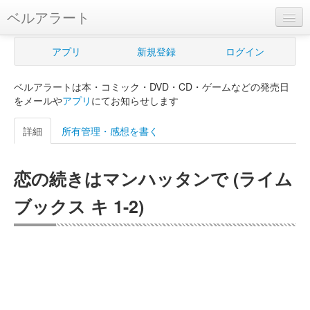
ベルアラート
ベルアラートとは
アプリ
新規登録
ログイン
ヘルプ
ベルアラートは本・コミック・DVD・CD・ゲームなどの発売日
新規登録
をメールや
アプリ
にてお知らせします
ログイン
詳細
所有管理・感想を書く
Myカレンダー
恋の続きはマンハッタンで (ライム
購入管理
ブックス キ 1-2)
Myシェルフ
プレミアム